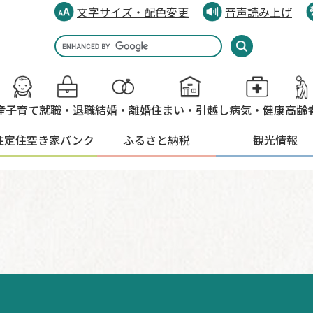
文字サイズ・配色変更
音声読み上げ
Google
カ
ス
タ
産
子育て
就職・退職
結婚・離婚
住まい・引越し
病気・健康
高齢
ム
検
住定住
空き家バンク
ふるさと納税
観光情報
索