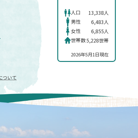
人口
13,338人
男性
6,483人
女性
6,855人
世帯数
5,228世帯
2026年5月1日現在
信について