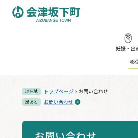
ペ
メ
ー
ニ
ジ
ュ
の
ー
先
を
頭
飛
で
ば
妊娠・出
す。
し
移
て
本
文
へ
トップページ
>
お問い合わせ
現在地
お問い合わせ
足あと
お問い合わせ