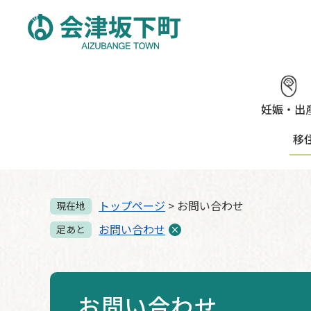
ペ
メ
ー
ニ
ジ
ュ
の
ー
先
を
頭
飛
で
ば
妊娠・出
す。
し
移
て
本
文
へ
トップページ
>
お問い合わせ
現在地
お問い合わせ
足あと
お問い合わせ