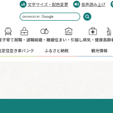
文字サイズ・配色変更
音声読み上げ
Google
カ
ス
タ
産
子育て
就職・退職
結婚・離婚
住まい・引越し
病気・健康
高齢
ム
検
住定住
空き家バンク
ふるさと納税
観光情報
索