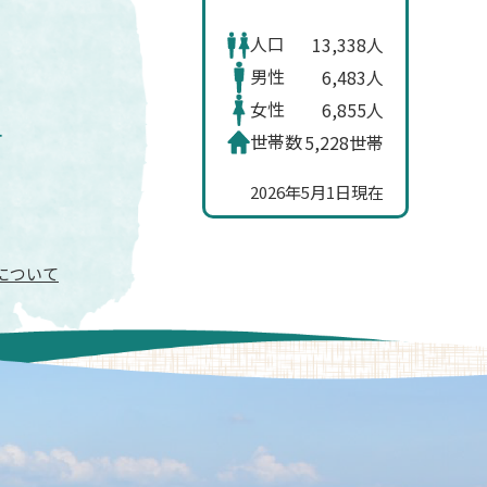
人口
13,338人
男性
6,483人
女性
6,855人
世帯数
5,228世帯
2026年5月1日現在
信について