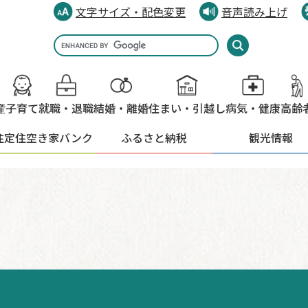
文字サイズ・配色変更
音声読み上げ
Google
カ
ス
タ
産
子育て
就職・退職
結婚・離婚
住まい・引越し
病気・健康
高齢
ム
検
住定住
空き家バンク
ふるさと納税
観光情報
索