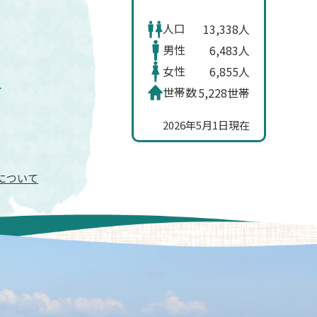
人口
13,338人
男性
6,483人
女性
6,855人
世帯数
5,228世帯
2026年5月1日現在
信について