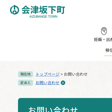
ペ
メ
ー
ニ
ジ
ュ
の
ー
先
を
頭
飛
で
ば
妊娠・出
す。
し
移
て
本
文
へ
トップページ
>
お問い合わせ
現在地
お問い合わせ
足あと
お問い合わせ