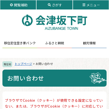
ペ
メ
閲覧補助
さがす
メニュ－
ー
ニ
ジ
ュ
の
ー
先
を
頭
飛
で
ば
す。
し
移住定住
空き家バンク
ふるさと納税
観光情報
て
本
文
へ
トップページ
>
お問い合わせ
現在地
お問い合わせ
本
ブラウザでCookie（クッキー）が使用できる設定になってい
文
ない、または、ブラウザがCookie（クッキー）に対応してい