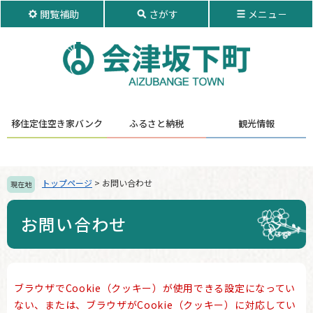
ペ
メ
閲覧補助
さがす
メニュ－
ー
ニ
ジ
ュ
の
ー
先
を
頭
飛
で
ば
す。
し
移住定住
空き家バンク
ふるさと納税
観光情報
て
本
文
へ
トップページ
>
お問い合わせ
現在地
お問い合わせ
本
ブラウザでCookie（クッキー）が使用できる設定になってい
文
ない、または、ブラウザがCookie（クッキー）に対応してい